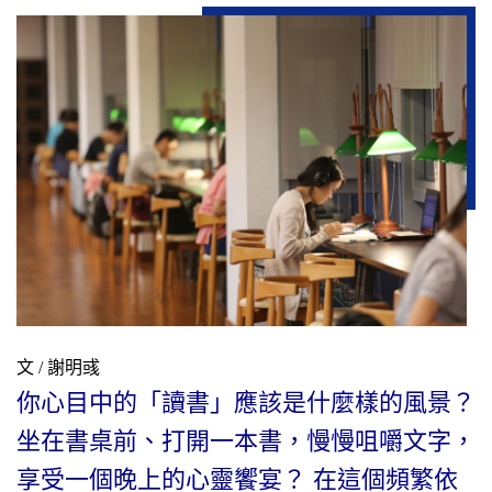
文 / 謝明彧
你心目中的「讀書」應該是什麼樣的風景？
坐在書桌前、打開一本書，慢慢咀嚼文字，
享受一個晚上的心靈饗宴？ 在這個頻繁依