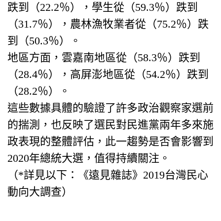
跌到（22.2％），學生從（59.3％）跌到
（31.7％），農林漁牧業者從（75.2％）跌
到（50.3％）。
地區方面，雲嘉南地區從（58.3％）跌到
（28.4％），高屏澎地區從（54.2％）跌到
（28.2％）。
這些數據具體的驗證了許多政治觀察家選前
的揣測，也反映了選民對民進黨兩年多來施
政表現的整體評估，此一趨勢是否會影響到
2020年總統大選，值得持續關注。
（*詳見以下：《遠見雜誌》2019台灣民心
動向大調查）