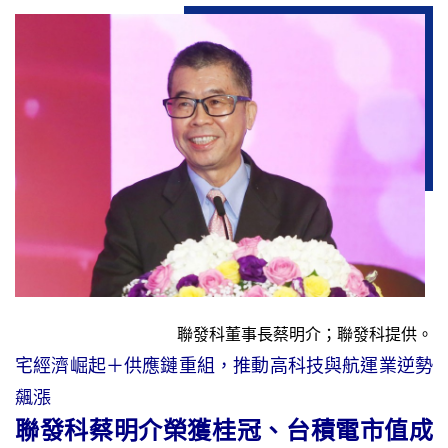
聯發科董事長蔡明介；聯發科提供。
宅經濟崛起＋供應鏈重組，推動高科技與航運業逆勢
飆漲
聯發科蔡明介榮獲桂冠、台積電市值成