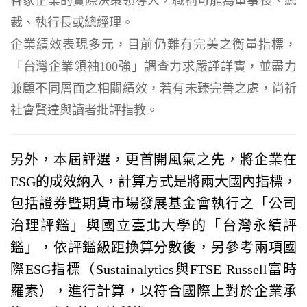
各家企業的實際決策領導人，職稱可能為董事長、總
裁、執行長或總經理。
企業績效表現多元，目前仍難有完美之衡量指標，
「台灣企業領袖100強」調查力求嚴謹詳實，並盡力
兼顧不同層面之相關績效，若有未臻完善之處，尚祈
社會賢達與讀者批評指教。
另外，本屆評選，更首開風氣之先，將企業在
ESG的成效納入，計算方式是將兩大國內指標，
包括證券暨期貨市場發展基金會執行之「公司
治理評鑑」與國立臺北大學的「台灣永續評
鑑」，依評鑑級距換算分數後，另參考兩項國
際ESG指標（Sustainalytics與FTSE Russell富時
羅素），進行計算，以符合國際上對於企業承