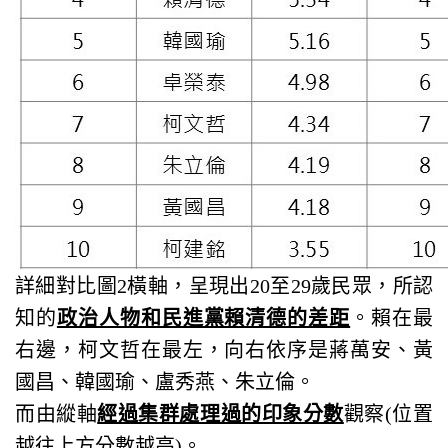
詳細對比圖2橫軸，呈現出20至29歲民眾，所認
知的
政治人物和民進黨賴清德的差距
。賴在最
右邊，柯文哲在最左，向右依序是蔣萬安、黃
國昌、韓國瑜、盧秀燕、朱立倫。
而由縱軸
經過集群處理過的印象分數
觀察(位置
越往上方分數越高)。