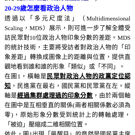
20-29歲怎麼看政治人物
透過以「多元尺度法」（Multidimensional
Scaling，MDS）展示，則可進一步了解全體受
訪民眾對10位政治人物印象分數的差距。MDS
的統計技術，主要將受訪者對政治人物的「印
象差距」轉換成圖像上的距離與位置，提供直
觀地看到誰和誰的形象「類似」或「不同」。
在圖1，橫軸是
民眾對政治人物的政黨定位認
知
，民進黨在最右，國民黨和民眾黨在左。縱
軸是
經過集群處理過的印象分數
，由於兩個軸
在圖中是互相垂直的關係(兩者相關係數必須為
零)，原始形象分數受到統計上的轉軸處理，
「被迫」壓縮成二維相關位置。
依此，圖1出現「最醒目」的竟然是國民黨主席