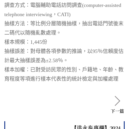
調查方式：電腦輔助電話訪問調查(computer-assisted
telephone interviewing，CATI)
抽樣方法：等比例分層隨機抽樣，抽出電話門號後末
二碼代以隨機亂數處理。
樣本規模：1,445份
抽樣誤差：對母體各項參數的推論，以95％信賴度估
計最大抽樣誤差為±2.58％。
樣本加權：已對受訪民眾的性別、戶籍地、年齡、教
育程度等項進行樣本代表性的統計檢定與加權處理
下一篇
【洪永泰專欄】2024