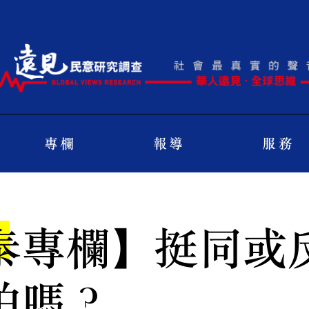
專 欄
報 導
服 務
泰專欄】挺同或
怕嗎？