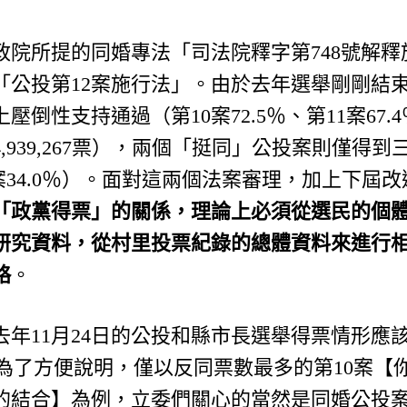
政院所提的同婚專法「司法院釋字第748號解
「公投第12案施行法」。由於去年選舉剛剛結
倒性支持通過（第10案72.5％、第11案67.4
,939,267票），兩個「挺同」公投案則僅得
15案34.0％）。面對這兩個法案審理，加上下屆
「政黨得票」的關係，理論上必須從選民的個
研究資料，從村里投票紀錄的總體資料來進行
略
。
去年11月24日的公投和縣市長選舉得票情形應
。為了方便說明，僅以反同票數最多的第10案
的結合】為例，立委們關心的當然是同婚公投