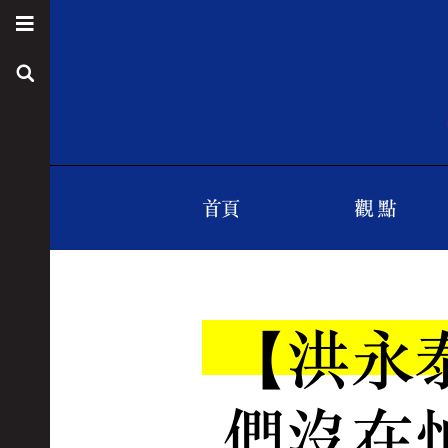
首頁
觀 點
【洪永
們沒在