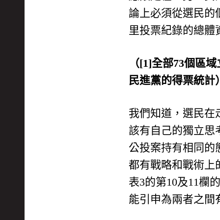
論上必須從選民的
里投票紀錄的總體
（[1]全部73個
民進黨的得票統計
我們知道，選民在
該有自己的獨立思
公投案持有相同的
都有戰略和戰術上
表3的第10及1
能引申為兩者之間