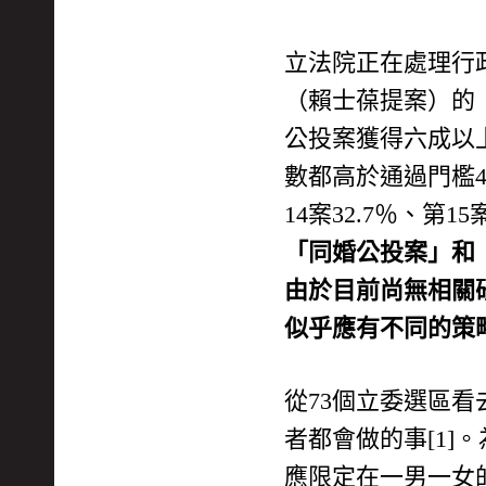
立法院正在處理行
（賴士葆提案）的
公投案獲得六成以上壓
數都高於通過門檻4
14案32.7％、第
「同婚公投案」和
由於目前尚無相關
似乎應有不同的策
從73個立委選區看
者都會做的事[1]
應限定在一男一女