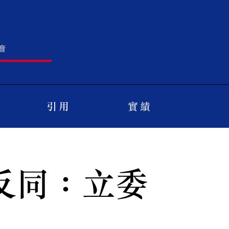
引 用
實 績
反同：立委