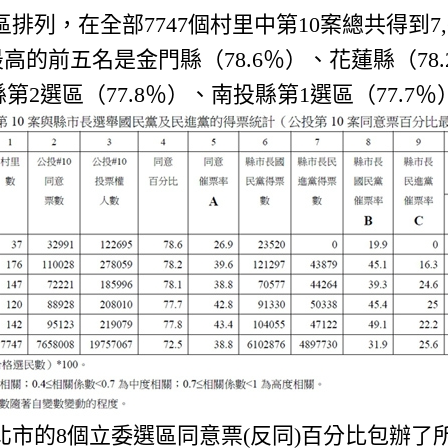
區排列，在全部7747個村里中第10案總共得到7,6
最高的前五名是金門縣（78.6％）、花蓮縣（78
縣第2選區（77.8％）、南投縣第1選區（77.7
市的8個立委選區同意票(反同)百分比包辦了所