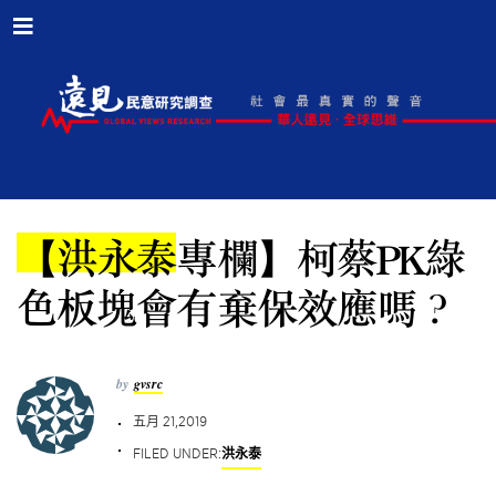
【洪永泰專欄】柯蔡PK綠
色板塊會有棄保效應嗎？
by
gvsrc
五月 21,2019
FILED UNDER:
洪永泰