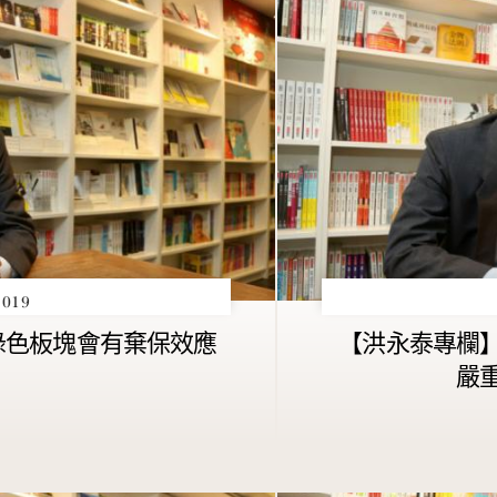
019
綠色板塊會有棄保效應
【洪永泰專欄
？
嚴