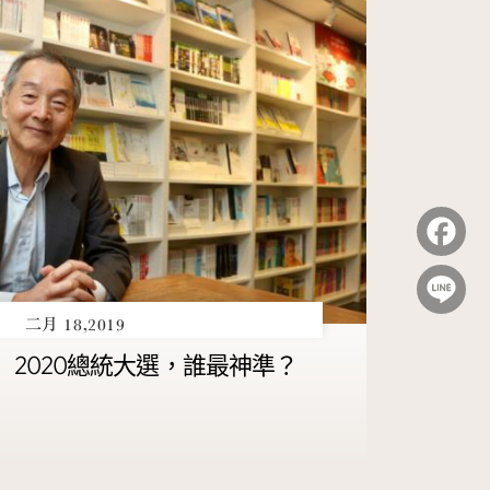
F
L
二月 18,2019
】2020總統大選，誰最神準？