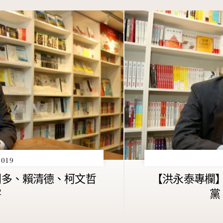
019
利多、賴清德、柯文哲
【洪永泰專欄】
害
黨