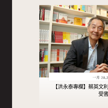
一月 28,2
【洪永泰專欄】蔡英文
受