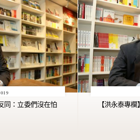
019
反同：立委們沒在怕
【洪永泰專欄
？