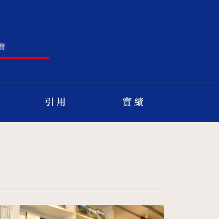
引 用
實 績