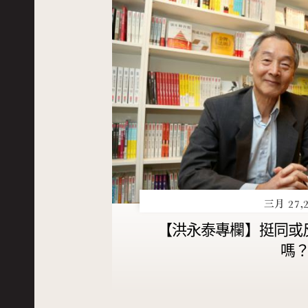
三月 27,2
【洪永泰專欄】挺同或
嗎