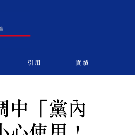
引 用
實 績
調中「黨內
小心使用！