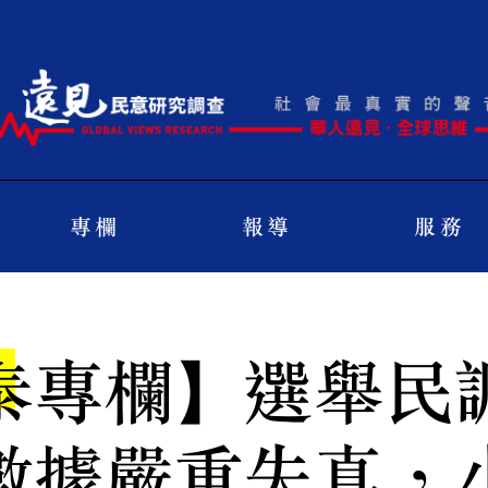
專 欄
報 導
服 務
泰專欄】選舉民
數據嚴重失真，