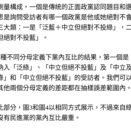
測量構成，一個是傳統的正面政黨認同題目和
思是詢問受訪者有哪一個政黨是他或她絕對不
三大類：一是「泛藍＋中立但絕對不投綠」，
但絕對不投藍」。
三種不同分母定義下黨內互比的結果，第一個是
納入「泛綠」、「中立但絕不投藍」及「中立
綠」和「中立但絕不投藍」的受訪者。我們可
其他兩個分母定義的差距都在抽樣誤差範圍內
比部分，圖3和圖4以相同方式展示，不過來自
沒有民進黨的黨內互比嚴重。