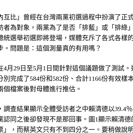
內互比」曾經在台灣兩黨初選過程中扮演了正
訪者為對象，兩黨為了是否「排藍」或「排綠
20總統選舉初選即將登場，媒體充斥了各式各樣
步。問題是：這個測量真的有用嗎？
在4月29日至5月1日間針對這個議題做了測試
別完成了584份和582份、合計1166份有效
兩個檔案後對母體進行推估。
調查結果顯示全體受訪者之中賴清德以39.4％領
黨認同之後卻發現不是那回事。圖1顯示賴清德
票」，而蔡英文只有不到四分之一。要稍做說