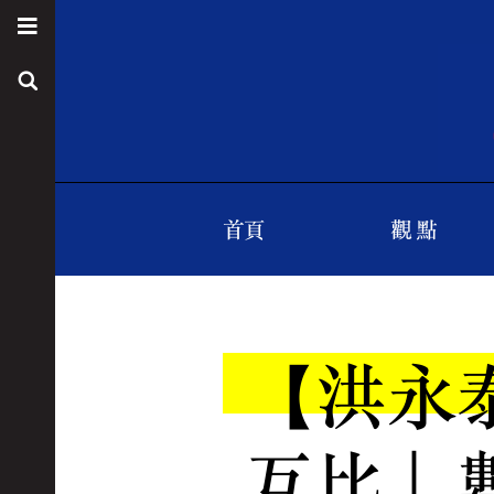
首頁
觀 點
【洪永
互比」